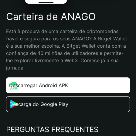
Carteira de ANAGO
Está à procura de uma carteira de criptomoedas 
fiável e segura para os seus ANAGO? A Bitget Wallet 
é a sua melhor escolha. A Bitget Wallet conta com a 
confiança de 40 milhões de utilizadores e permite-
lhe explorar livremente a Web3. Comece já a sua 
jornada!
Descarregar Android APK
Descarga do Google Play
PERGUNTAS FREQUENTES