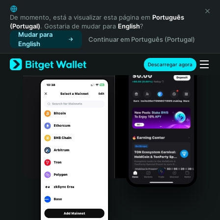
English
日本語
De momento, está a visualizar esta página em
Português
(Portugal)
. Gostaria de mudar para
English
?
Tiếng Việt
Mudar para
Continuar em Português (Portugal)
Русский
English
Español (Latinoamérica)
Türkçe
Descarregar agora
Italiano
Français
Deutsch
简体中文
繁體中文
Português (Portugal)
Bahasa Indonesia
ภาษาไทย
हिन्दी
বাংলা
Español
Português (Brasil)
Español (Argentina)