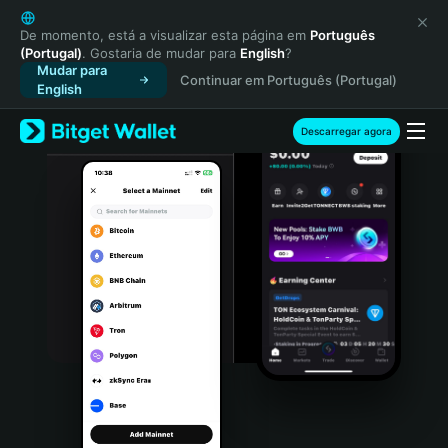
English
日本語
De momento, está a visualizar esta página em
Português
(Portugal)
. Gostaria de mudar para
English
?
Tiếng Việt
Mudar para
Continuar em Português (Portugal)
Русский
English
Español (Latinoamérica)
Türkçe
Descarregar agora
Italiano
Français
Deutsch
简体中文
繁體中文
Português (Portugal)
Bahasa Indonesia
ภาษาไทย
हिन्दी
বাংলা
Español
Português (Brasil)
Español (Argentina)