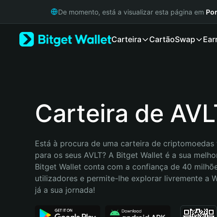
English
De momento, está a visualizar esta página em
Por
日本語
Tiếng Việt
Carteira
Cartão
Swap
Ear
Русский
Español (Latinoamérica)
Türkçe
Italiano
Français
Deutsch
Carteira de AVL
简体中文
繁體中文
Português (Portugal)
Está à procura de uma carteira de criptomoedas f
Bahasa Indonesia
para os seus AVLT? A Bitget Wallet é a sua melhor
ภาษาไทย
Bitget Wallet conta com a confiança de 40 milhõe
हिन्दी
utilizadores e permite-lhe explorar livremente a
বাংলা
já a sua jornada!
Español
Português (Brasil)
Español (Argentina)