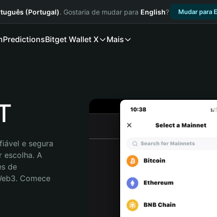
tuguês (Portugal)
. Gostaria de mudar para
English
?
Mudar para E
n
Predictions
Bitget Wallet X
Mais
T
iável e segura 
 escolha. A 
s de 
 Web3. Comece 