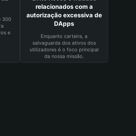
relacionados com a
autorização excessiva de
e 300
DApps
ra
vos e
Enquanto carteira, a
salvaguarda dos ativos dos
utilizadores é o foco principal
da nossa missão.