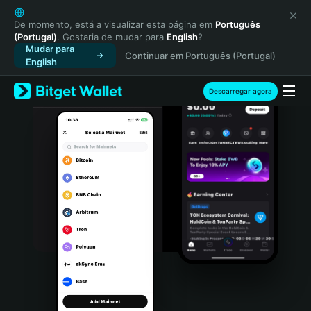
English
日本語
De momento, está a visualizar esta página em
Português
(Portugal)
. Gostaria de mudar para
English
?
Tiếng Việt
Mudar para
Continuar em Português (Portugal)
Русский
English
Español (Latinoamérica)
Türkçe
Descarregar agora
Italiano
Français
Deutsch
简体中文
繁體中文
Português (Portugal)
Bahasa Indonesia
ภาษาไทย
हिन्दी
বাংলা
Español
Português (Brasil)
Español (Argentina)