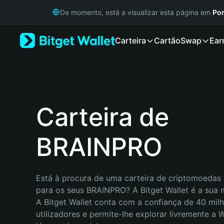
English
De momento, está a visualizar esta página em
Por
日本語
Tiếng Việt
Carteira
Cartão
Swap
Ear
Русский
Español (Latinoamérica)
Türkçe
Italiano
Français
Deutsch
Carteira de
简体中文
繁體中文
BRAINPRO
Português (Portugal)
Bahasa Indonesia
ภาษาไทย
हिन्दी
Está à procura de uma carteira de criptomoedas f
বাংলা
para os seus BRAINPRO? A Bitget Wallet é a sua m
Español
A Bitget Wallet conta com a confiança de 40 milh
Português (Brasil)
utilizadores e permite-lhe explorar livremente a
Español (Argentina)