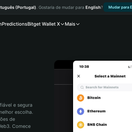
tuguês (Portugal)
. Gostaria de mudar para
English
?
Mudar para E
n
Predictions
Bitget Wallet X
Mais
iável e segura 
elhor escolha. 
ões de 
 Web3. Comece 