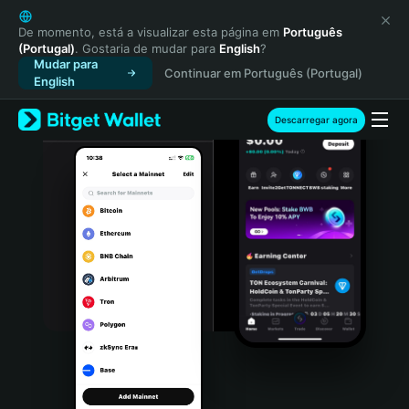
English
日本語
De momento, está a visualizar esta página em
Português
(Portugal)
. Gostaria de mudar para
English
?
Tiếng Việt
Mudar para
Continuar em Português (Portugal)
Русский
English
Español (Latinoamérica)
Türkçe
Descarregar agora
Italiano
Français
Deutsch
简体中文
繁體中文
Português (Portugal)
Bahasa Indonesia
ภาษาไทย
हिन्दी
বাংলা
Español
Português (Brasil)
Español (Argentina)