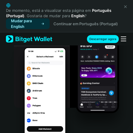
English
日本語
De momento, está a visualizar esta página em
Português
(Portugal)
. Gostaria de mudar para
English
?
Tiếng Việt
Mudar para
Continuar em Português (Portugal)
Русский
English
Español (Latinoamérica)
Türkçe
Descarregar agora
Italiano
Français
Deutsch
简体中文
繁體中文
Português (Portugal)
Bahasa Indonesia
ภาษาไทย
हिन्दी
বাংলা
Español
Português (Brasil)
Español (Argentina)