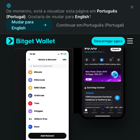
English
日本語
De momento, está a visualizar esta página em
Português
(Portugal)
. Gostaria de mudar para
English
?
Tiếng Việt
Mudar para
Continuar em Português (Portugal)
Русский
English
Español (Latinoamérica)
Türkçe
Descarregar agora
Italiano
Français
Deutsch
简体中文
繁體中文
Português (Portugal)
Bahasa Indonesia
ภาษาไทย
हिन्दी
বাংলা
Español
Português (Brasil)
Español (Argentina)