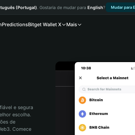
tuguês (Portugal)
. Gostaria de mudar para
English
?
Mudar para E
n
Predictions
Bitget Wallet X
Mais
iável e segura 
lhor escolha. 
ões de 
 Web3. Comece 