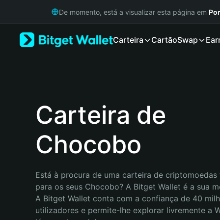
English
De momento, está a visualizar esta página em
Por
日本語
Tiếng Việt
Carteira
Cartão
Swap
Ear
Русский
Español (Latinoamérica)
Türkçe
Italiano
Français
Deutsch
Carteira de
简体中文
繁體中文
Chocobo
Português (Portugal)
Bahasa Indonesia
ภาษาไทย
हिन्दी
Está à procura de uma carteira de criptomoedas f
বাংলা
para os seus Chocobo? A Bitget Wallet é a sua me
Español
A Bitget Wallet conta com a confiança de 40 milh
Português (Brasil)
utilizadores e permite-lhe explorar livremente a
Español (Argentina)