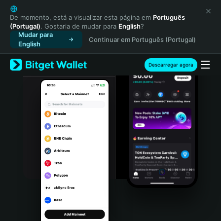
English
日本語
De momento, está a visualizar esta página em
Português
(Portugal)
. Gostaria de mudar para
English
?
Tiếng Việt
Mudar para
Continuar em Português (Portugal)
Русский
English
Español (Latinoamérica)
Türkçe
Descarregar agora
Italiano
Français
Deutsch
简体中文
繁體中文
Português (Portugal)
Bahasa Indonesia
ภาษาไทย
हिन्दी
বাংলা
Español
Português (Brasil)
Español (Argentina)