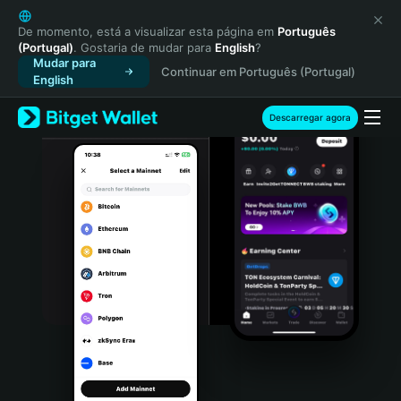
English
日本語
De momento, está a visualizar esta página em
Português
(Portugal)
. Gostaria de mudar para
English
?
Tiếng Việt
Mudar para
Continuar em Português (Portugal)
Русский
English
Español (Latinoamérica)
Türkçe
Descarregar agora
Italiano
Français
Deutsch
简体中文
繁體中文
Português (Portugal)
Bahasa Indonesia
ภาษาไทย
हिन्दी
বাংলা
Español
Português (Brasil)
Español (Argentina)