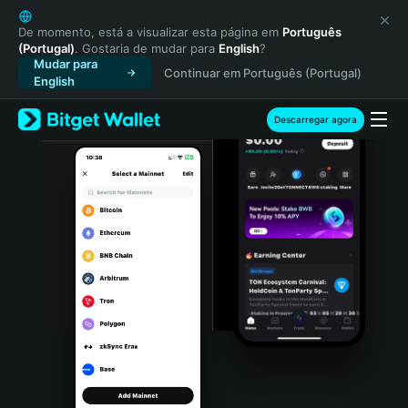
English
日本語
De momento, está a visualizar esta página em
Português
(Portugal)
. Gostaria de mudar para
English
?
Tiếng Việt
Mudar para
Continuar em Português (Portugal)
Русский
English
Español (Latinoamérica)
Türkçe
Descarregar agora
Italiano
Français
Deutsch
简体中文
繁體中文
Português (Portugal)
Bahasa Indonesia
ภาษาไทย
हिन्दी
বাংলা
Español
Português (Brasil)
Español (Argentina)