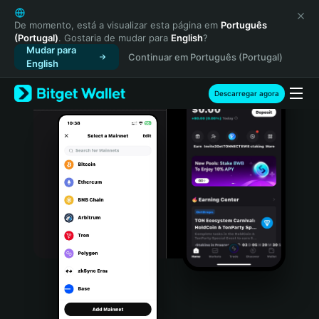
English
日本語
De momento, está a visualizar esta página em
Português
(Portugal)
. Gostaria de mudar para
English
?
Tiếng Việt
Mudar para
Continuar em Português (Portugal)
Русский
English
Español (Latinoamérica)
Türkçe
Descarregar agora
Italiano
Français
Deutsch
简体中文
繁體中文
Português (Portugal)
Bahasa Indonesia
ภาษาไทย
हिन्दी
বাংলা
Español
Português (Brasil)
Español (Argentina)