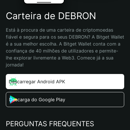
Carteira de DEBRON
Está à procura de uma carteira de criptomoedas 
fiável e segura para os seus DEBRON? A Bitget Wallet 
é a sua melhor escolha. A Bitget Wallet conta com a 
confiança de 40 milhões de utilizadores e permite-
lhe explorar livremente a Web3. Comece já a sua 
jornada!
Descarregar Android APK
Descarga do Google Play
PERGUNTAS FREQUENTES