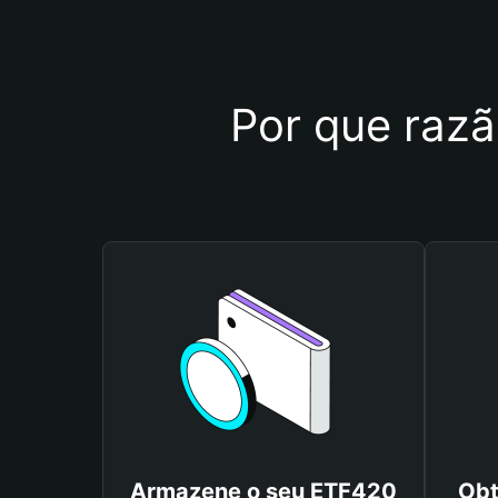
Por que razã
Armazene o seu ETF420
Obt