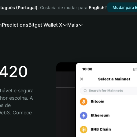
tuguês (Portugal)
. Gostaria de mudar para
English
?
Mudar para E
n
Predictions
Bitget Wallet X
Mais
F420
iável e segura 
hor escolha. A 
s de 
 Web3. Comece 