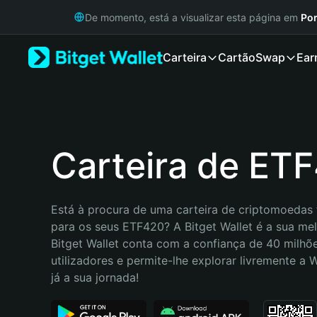
English
De momento, está a visualizar esta página em
Por
日本語
Tiếng Việt
Carteira
Cartão
Swap
Ear
Русский
Español (Latinoamérica)
Türkçe
Italiano
Français
Deutsch
Carteira de ET
简体中文
繁體中文
Português (Portugal)
Está à procura de uma carteira de criptomoedas f
Bahasa Indonesia
para os seus ETF420? A Bitget Wallet é a sua mel
ภาษาไทย
Bitget Wallet conta com a confiança de 40 milhõe
हिन्दी
utilizadores e permite-lhe explorar livremente a
বাংলা
já a sua jornada!
Español
Português (Brasil)
Español (Argentina)