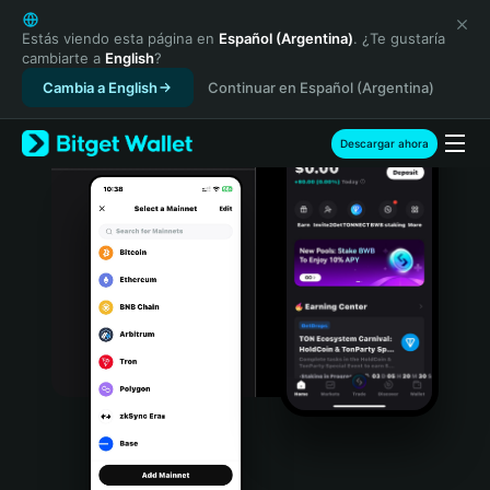
English
日本語
Estás viendo esta página en
Español (Argentina)
. ¿Te gustaría
cambiarte a
English
?
Tiếng Việt
Cambia a English
Continuar en Español (Argentina)
Русский
Español (Latinoamérica)
Türkçe
Descargar ahora
Italiano
Français
Deutsch
简体中文
繁體中文
Português (Portugal)
Bahasa Indonesia
ภาษาไทย
हिन्दी
বাংলা
Español
Português (Brasil)
Español (Argentina)