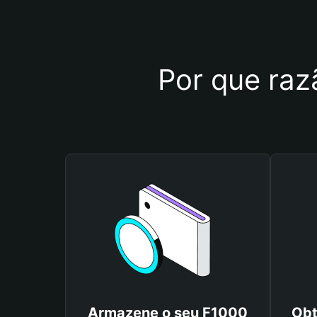
Por que razã
Armazene o seu F1000
Obt