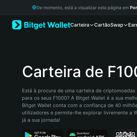
English
De momento, está a visualizar esta página em
Por
日本語
Tiếng Việt
Carteira
Cartão
Swap
Ear
Русский
Español (Latinoamérica)
Türkçe
Italiano
Français
Deutsch
Carteira de F1
简体中文
繁體中文
Português (Portugal)
Está à procura de uma carteira de criptomoedas f
Bahasa Indonesia
para os seus F1000? A Bitget Wallet é a sua melho
ภาษาไทย
Bitget Wallet conta com a confiança de 40 milhõe
हिन्दी
utilizadores e permite-lhe explorar livremente a
বাংলা
já a sua jornada!
Español
Português (Brasil)
Español (Argentina)