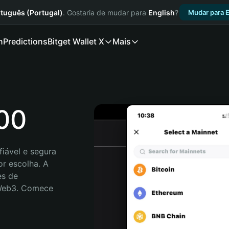
tuguês (Portugal)
. Gostaria de mudar para
English
?
Mudar para E
n
Predictions
Bitget Wallet X
Mais
000
iável e segura 
r escolha. A 
s de 
 Web3. Comece 