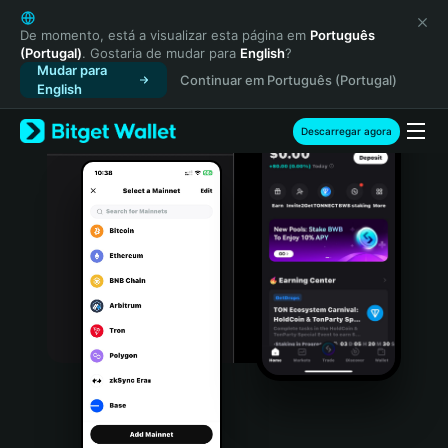
English
日本語
De momento, está a visualizar esta página em
Português
(Portugal)
. Gostaria de mudar para
English
?
Tiếng Việt
Mudar para
Continuar em Português (Portugal)
Русский
English
Español (Latinoamérica)
Türkçe
Descarregar agora
Italiano
Français
Deutsch
简体中文
繁體中文
Português (Portugal)
Bahasa Indonesia
ภาษาไทย
हिन्दी
বাংলা
Español
Português (Brasil)
Español (Argentina)