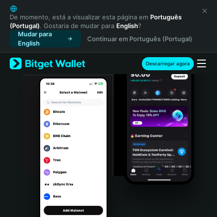
English
日本語
De momento, está a visualizar esta página em
Português
(Portugal)
. Gostaria de mudar para
English
?
Tiếng Việt
Mudar para
Continuar em Português (Portugal)
Русский
English
Español (Latinoamérica)
Türkçe
Descarregar agora
Italiano
Français
Deutsch
简体中文
繁體中文
Português (Portugal)
Bahasa Indonesia
ภาษาไทย
हिन्दी
বাংলা
Español
Português (Brasil)
Español (Argentina)