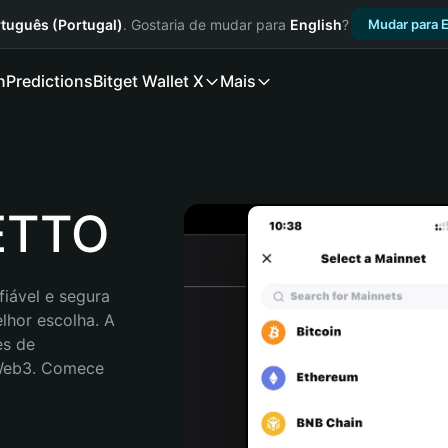
tuguês (Portugal)
. Gostaria de mudar para
English
?
Mudar para E
n
Predictions
Bitget Wallet X
Mais
HETTO
iável e segura 
hor escolha. A 
s de 
 Web3. Comece 