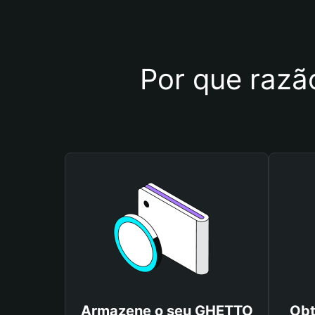
Por que razã
Armazene o seu GHETTO
Obt