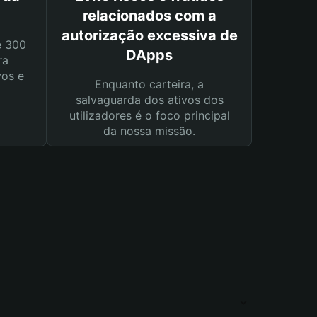
relacionados com a
autorização excessiva de
e 300
DApps
ra
vos e
Enquanto carteira, a
salvaguarda dos ativos dos
utilizadores é o foco principal
da nossa missão.