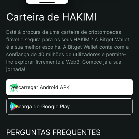
Carteira de HAKIMI
Está à procura de uma carteira de criptomoedas 
fiável e segura para os seus HAKIMI? A Bitget Wallet 
é a sua melhor escolha. A Bitget Wallet conta com a 
confiança de 40 milhões de utilizadores e permite-
lhe explorar livremente a Web3. Comece já a sua 
jornada!
Descarregar Android APK
Descarga do Google Play
PERGUNTAS FREQUENTES