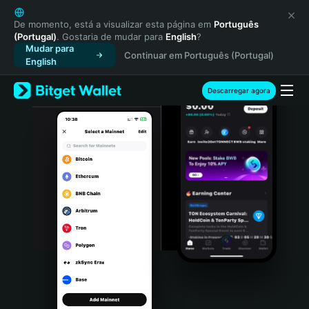
English
日本語
De momento, está a visualizar esta página em
Português
(Portugal)
. Gostaria de mudar para
English
?
Tiếng Việt
Mudar para
Continuar em Português (Portugal)
Русский
English
Español (Latinoamérica)
Türkçe
Descarregar agora
Italiano
Français
Deutsch
简体中文
繁體中文
Português (Portugal)
Bahasa Indonesia
ภาษาไทย
हिन्दी
বাংলা
Español
Português (Brasil)
Español (Argentina)