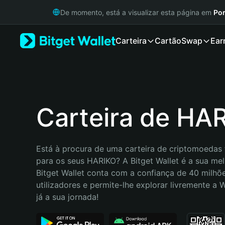
English
De momento, está a visualizar esta página em
Por
日本語
Tiếng Việt
Carteira
Cartão
Swap
Ear
Русский
Español (Latinoamérica)
Türkçe
Italiano
Français
Deutsch
Carteira de HA
简体中文
繁體中文
Português (Portugal)
Está à procura de uma carteira de criptomoedas f
Bahasa Indonesia
para os seus HARIKO? A Bitget Wallet é a sua melh
ภาษาไทย
Bitget Wallet conta com a confiança de 40 milhõe
हिन्दी
utilizadores e permite-lhe explorar livremente a
বাংলা
já a sua jornada!
Español
Português (Brasil)
Español (Argentina)