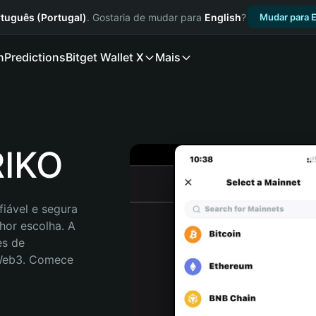
tuguês (Portugal)
. Gostaria de mudar para
English
?
Mudar para E
n
Predictions
Bitget Wallet X
Mais
RIKO
iável e segura 
or escolha. A 
s de 
 Web3. Comece 