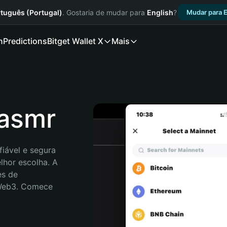
tuguês (Portugal)
. Gostaria de mudar para
English
?
Mudar para E
n
Predictions
Bitget Wallet X
Mais
Rasmr
iável e segura 
hor escolha. A 
s de 
 Web3. Comece 