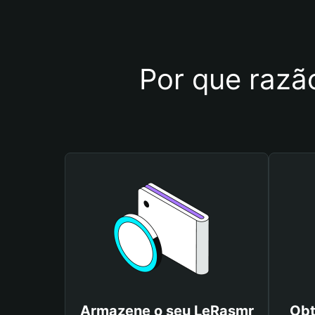
Por que razão
Armazene o seu LeRasmr
Obt