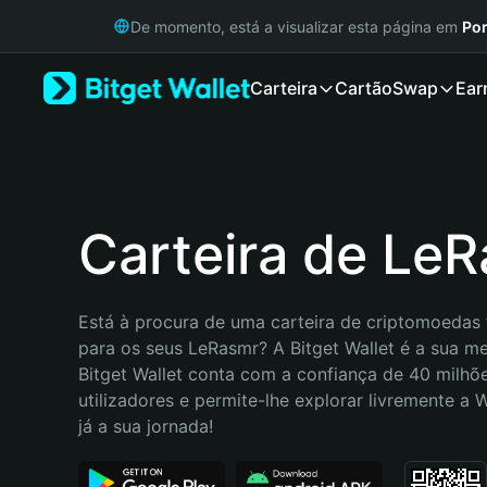
English
De momento, está a visualizar esta página em
Por
日本語
Tiếng Việt
Carteira
Cartão
Swap
Ear
Русский
Español (Latinoamérica)
Türkçe
Italiano
Français
Deutsch
Carteira de Le
简体中文
繁體中文
Português (Portugal)
Está à procura de uma carteira de criptomoedas f
Bahasa Indonesia
para os seus LeRasmr? A Bitget Wallet é a sua mel
ภาษาไทย
Bitget Wallet conta com a confiança de 40 milhõe
हिन्दी
utilizadores e permite-lhe explorar livremente a
বাংলা
já a sua jornada!
Español
Português (Brasil)
Español (Argentina)