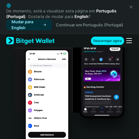
English
日本語
De momento, está a visualizar esta página em
Português
(Portugal)
. Gostaria de mudar para
English
?
Tiếng Việt
Mudar para
Continuar em Português (Portugal)
Русский
English
Español (Latinoamérica)
Türkçe
Descarregar agora
Italiano
Français
Deutsch
简体中文
繁體中文
Português (Portugal)
Bahasa Indonesia
ภาษาไทย
हिन्दी
বাংলা
Español
Português (Brasil)
Español (Argentina)