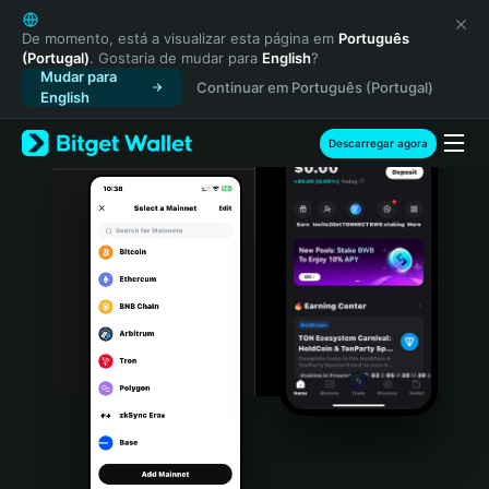
English
日本語
De momento, está a visualizar esta página em
Português
(Portugal)
. Gostaria de mudar para
English
?
Tiếng Việt
Mudar para
Continuar em Português (Portugal)
Русский
English
Español (Latinoamérica)
Türkçe
Descarregar agora
Italiano
Français
Deutsch
简体中文
繁體中文
Português (Portugal)
Bahasa Indonesia
ภาษาไทย
हिन्दी
বাংলা
Español
Português (Brasil)
Español (Argentina)