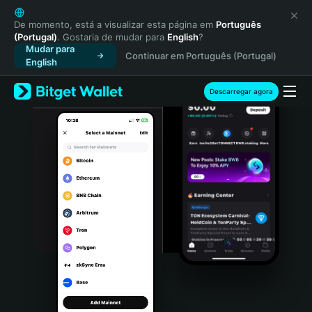
English
日本語
De momento, está a visualizar esta página em
Português
(Portugal)
. Gostaria de mudar para
English
?
Tiếng Việt
Mudar para
Continuar em Português (Portugal)
Русский
English
Español (Latinoamérica)
Türkçe
Descarregar agora
Italiano
Français
Deutsch
简体中文
繁體中文
Português (Portugal)
Bahasa Indonesia
ภาษาไทย
हिन्दी
বাংলা
Español
Português (Brasil)
Español (Argentina)