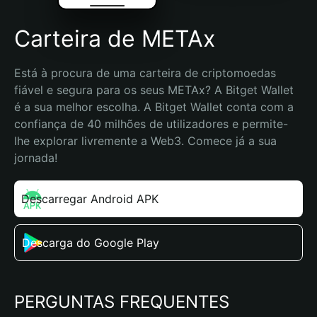
Carteira de METAx
Está à procura de uma carteira de criptomoedas 
fiável e segura para os seus METAx? A Bitget Wallet 
é a sua melhor escolha. A Bitget Wallet conta com a 
confiança de 40 milhões de utilizadores e permite-
lhe explorar livremente a Web3. Comece já a sua 
jornada!
Descarregar Android APK
Descarga do Google Play
PERGUNTAS FREQUENTES