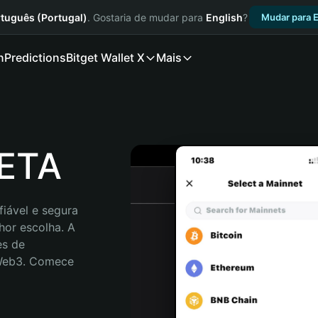
tuguês (Portugal)
. Gostaria de mudar para
English
?
Mudar para E
n
Predictions
Bitget Wallet X
Mais
META
iável e segura 
or escolha. A 
s de 
 Web3. Comece 