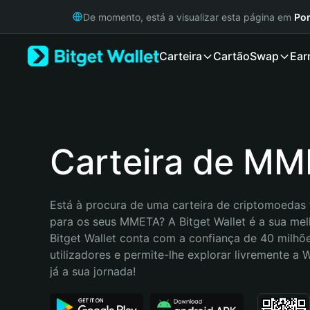
English
De momento, está a visualizar esta página em
Por
日本語
Tiếng Việt
Carteira
Cartão
Swap
Ear
Русский
Español (Latinoamérica)
Türkçe
Italiano
Français
Deutsch
Carteira de M
简体中文
繁體中文
Português (Portugal)
Está à procura de uma carteira de criptomoedas f
Bahasa Indonesia
para os seus MMETA? A Bitget Wallet é a sua melh
ภาษาไทย
Bitget Wallet conta com a confiança de 40 milhõe
हिन्दी
utilizadores e permite-lhe explorar livremente a
বাংলা
já a sua jornada!
Español
Português (Brasil)
Español (Argentina)