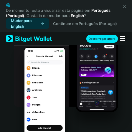
English
日本語
De momento, está a visualizar esta página em
Português
(Portugal)
. Gostaria de mudar para
English
?
Tiếng Việt
Mudar para
Continuar em Português (Portugal)
Русский
English
Español (Latinoamérica)
Türkçe
Descarregar agora
Italiano
Français
Deutsch
简体中文
繁體中文
Português (Portugal)
Bahasa Indonesia
ภาษาไทย
हिन्दी
বাংলা
Español
Português (Brasil)
Español (Argentina)