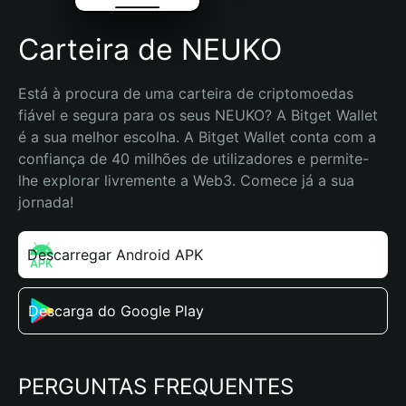
Carteira de NEUKO
Está à procura de uma carteira de criptomoedas 
fiável e segura para os seus NEUKO? A Bitget Wallet 
é a sua melhor escolha. A Bitget Wallet conta com a 
confiança de 40 milhões de utilizadores e permite-
lhe explorar livremente a Web3. Comece já a sua 
jornada!
Descarregar Android APK
Descarga do Google Play
PERGUNTAS FREQUENTES