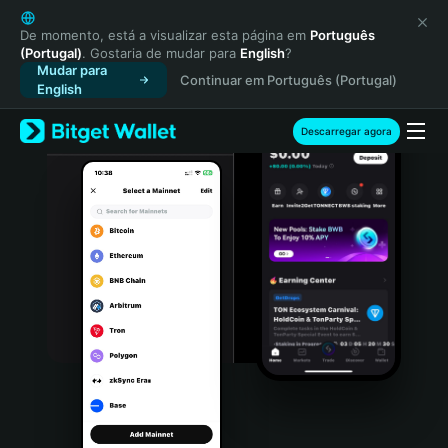
English
日本語
De momento, está a visualizar esta página em
Português
(Portugal)
. Gostaria de mudar para
English
?
Tiếng Việt
Mudar para
Continuar em Português (Portugal)
Русский
English
Español (Latinoamérica)
Türkçe
Descarregar agora
Italiano
Français
Deutsch
简体中文
繁體中文
Português (Portugal)
Bahasa Indonesia
ภาษาไทย
हिन्दी
বাংলা
Español
Português (Brasil)
Español (Argentina)