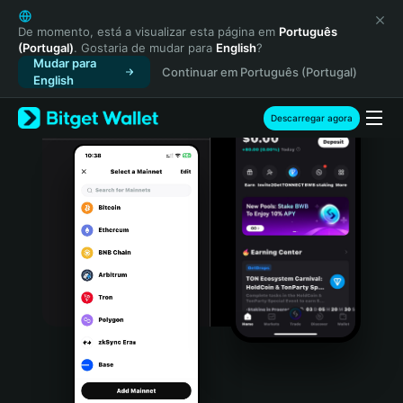
English
日本語
De momento, está a visualizar esta página em
Português
(Portugal)
. Gostaria de mudar para
English
?
Tiếng Việt
Mudar para
Continuar em Português (Portugal)
Русский
English
Español (Latinoamérica)
Türkçe
Descarregar agora
Italiano
Français
Deutsch
简体中文
繁體中文
Português (Portugal)
Bahasa Indonesia
ภาษาไทย
हिन्दी
বাংলা
Español
Português (Brasil)
Español (Argentina)