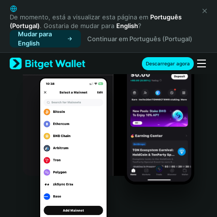
English
日本語
De momento, está a visualizar esta página em
Português
(Portugal)
. Gostaria de mudar para
English
?
Tiếng Việt
Mudar para
Continuar em Português (Portugal)
Русский
English
Español (Latinoamérica)
Türkçe
Descarregar agora
Italiano
Français
Deutsch
简体中文
繁體中文
Português (Portugal)
Bahasa Indonesia
ภาษาไทย
हिन्दी
বাংলা
Español
Português (Brasil)
Español (Argentina)