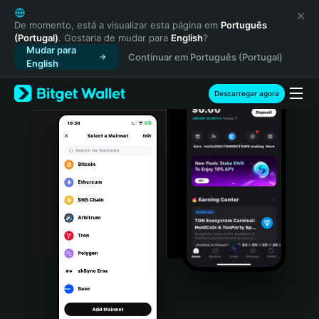
English
日本語
De momento, está a visualizar esta página em
Português
(Portugal)
. Gostaria de mudar para
English
?
Tiếng Việt
Mudar para
Continuar em Português (Portugal)
Русский
English
Español (Latinoamérica)
Türkçe
Descarregar agora
Italiano
Français
Deutsch
简体中文
繁體中文
Português (Portugal)
Bahasa Indonesia
ภาษาไทย
हिन्दी
বাংলা
Español
Português (Brasil)
Español (Argentina)