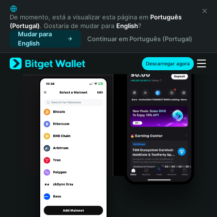
English
日本語
De momento, está a visualizar esta página em
Português
(Portugal)
. Gostaria de mudar para
English
?
Tiếng Việt
Mudar para
Continuar em Português (Portugal)
Русский
English
Español (Latinoamérica)
Türkçe
Descarregar agora
Italiano
Français
Deutsch
简体中文
繁體中文
Português (Portugal)
Bahasa Indonesia
ภาษาไทย
हिन्दी
বাংলা
Español
Português (Brasil)
Español (Argentina)