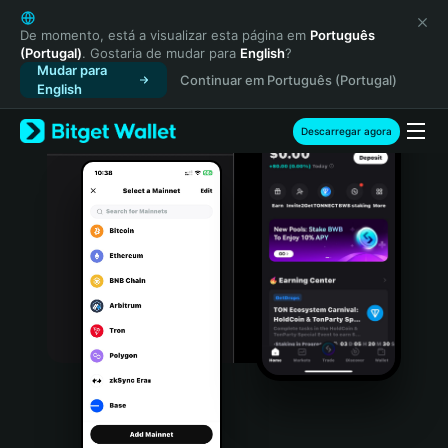
English
日本語
De momento, está a visualizar esta página em
Português
(Portugal)
. Gostaria de mudar para
English
?
Tiếng Việt
Mudar para
Continuar em Português (Portugal)
Русский
English
Español (Latinoamérica)
Türkçe
Descarregar agora
Italiano
Français
Deutsch
简体中文
繁體中文
Português (Portugal)
Bahasa Indonesia
ภาษาไทย
हिन्दी
বাংলা
Español
Português (Brasil)
Español (Argentina)