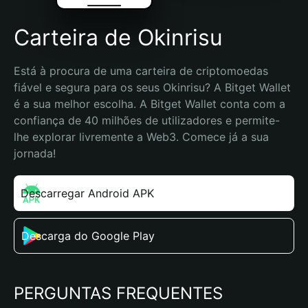
Carteira de Okinrisu
Está à procura de uma carteira de criptomoedas 
fiável e segura para os seus Okinrisu? A Bitget Wallet 
é a sua melhor escolha. A Bitget Wallet conta com a 
confiança de 40 milhões de utilizadores e permite-
lhe explorar livremente a Web3. Comece já a sua 
jornada!
Descarregar Android APK
Descarga do Google Play
PERGUNTAS FREQUENTES