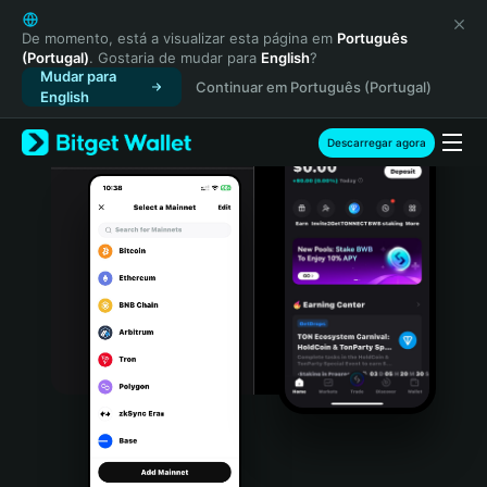
English
日本語
De momento, está a visualizar esta página em
Português
(Portugal)
. Gostaria de mudar para
English
?
Tiếng Việt
Mudar para
Continuar em Português (Portugal)
Русский
English
Español (Latinoamérica)
Türkçe
Descarregar agora
Italiano
Français
Deutsch
简体中文
繁體中文
Português (Portugal)
Bahasa Indonesia
ภาษาไทย
हिन्दी
বাংলা
Español
Português (Brasil)
Español (Argentina)