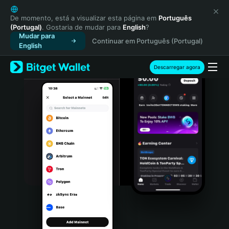
English
日本語
De momento, está a visualizar esta página em
Português
(Portugal)
. Gostaria de mudar para
English
?
Tiếng Việt
Mudar para
Continuar em Português (Portugal)
Русский
English
Español (Latinoamérica)
Türkçe
Descarregar agora
Italiano
Français
Deutsch
简体中文
繁體中文
Português (Portugal)
Bahasa Indonesia
ภาษาไทย
हिन्दी
বাংলা
Español
Português (Brasil)
Español (Argentina)