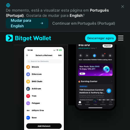
English
日本語
De momento, está a visualizar esta página em
Português
(Portugal)
. Gostaria de mudar para
English
?
Tiếng Việt
Mudar para
Continuar em Português (Portugal)
Русский
English
Español (Latinoamérica)
Türkçe
Descarregar agora
Italiano
Français
Deutsch
简体中文
繁體中文
Português (Portugal)
Bahasa Indonesia
ภาษาไทย
हिन्दी
বাংলা
Español
Português (Brasil)
Español (Argentina)