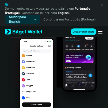
English
日本語
De momento, está a visualizar esta página em
Português
(Portugal)
. Gostaria de mudar para
English
?
Tiếng Việt
Mudar para
Continuar em Português (Portugal)
Русский
English
Español (Latinoamérica)
Türkçe
Descarregar agora
Italiano
Français
Deutsch
简体中文
繁體中文
Português (Portugal)
Bahasa Indonesia
ภาษาไทย
हिन्दी
বাংলা
Español
Português (Brasil)
Español (Argentina)