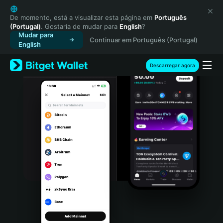
English
日本語
De momento, está a visualizar esta página em
Português
(Portugal)
. Gostaria de mudar para
English
?
Tiếng Việt
Mudar para
Continuar em Português (Portugal)
Русский
English
Español (Latinoamérica)
Türkçe
Descarregar agora
Italiano
Français
Deutsch
简体中文
繁體中文
Português (Portugal)
Bahasa Indonesia
ภาษาไทย
हिन्दी
বাংলা
Español
Português (Brasil)
Español (Argentina)