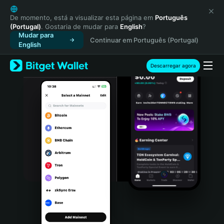
English
日本語
De momento, está a visualizar esta página em
Português
(Portugal)
. Gostaria de mudar para
English
?
Tiếng Việt
Mudar para
Continuar em Português (Portugal)
Русский
English
Español (Latinoamérica)
Türkçe
Descarregar agora
Italiano
Français
Deutsch
简体中文
繁體中文
Português (Portugal)
Bahasa Indonesia
ภาษาไทย
हिन्दी
বাংলা
Español
Português (Brasil)
Español (Argentina)