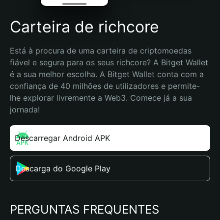
Carteira de richcore
Está à procura de uma carteira de criptomoedas 
fiável e segura para os seus richcore? A Bitget Wallet 
é a sua melhor escolha. A Bitget Wallet conta com a 
confiança de 40 milhões de utilizadores e permite-
lhe explorar livremente a Web3. Comece já a sua 
jornada!
Descarregar Android APK
Descarga do Google Play
PERGUNTAS FREQUENTES