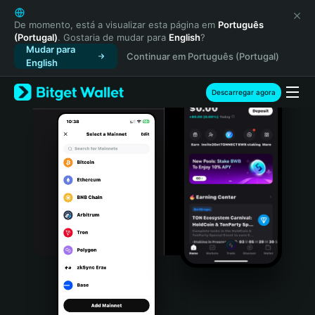
English
日本語
De momento, está a visualizar esta página em
Português
(Portugal)
. Gostaria de mudar para
English
?
Tiếng Việt
Mudar para
Continuar em Português (Portugal)
Русский
English
Español (Latinoamérica)
Türkçe
Descarregar agora
Italiano
Français
Deutsch
简体中文
繁體中文
Português (Portugal)
Bahasa Indonesia
ภาษาไทย
हिन्दी
বাংলা
Español
Português (Brasil)
Español (Argentina)