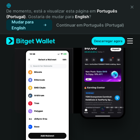
English
日本語
De momento, está a visualizar esta página em
Português
(Portugal)
. Gostaria de mudar para
English
?
Tiếng Việt
Mudar para
Continuar em Português (Portugal)
Русский
English
Español (Latinoamérica)
Türkçe
Descarregar agora
Italiano
Français
Deutsch
简体中文
繁體中文
Português (Portugal)
Bahasa Indonesia
ภาษาไทย
हिन्दी
বাংলা
Español
Português (Brasil)
Español (Argentina)