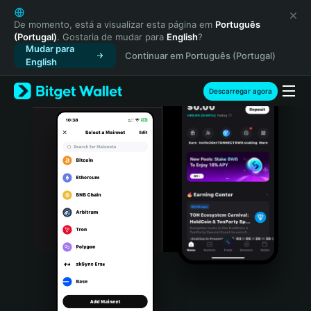
English
日本語
De momento, está a visualizar esta página em
Português
(Portugal)
. Gostaria de mudar para
English
?
Tiếng Việt
Mudar para
Continuar em Português (Portugal)
Русский
English
Español (Latinoamérica)
Türkçe
Descarregar agora
Italiano
Français
Deutsch
简体中文
繁體中文
Português (Portugal)
Bahasa Indonesia
ภาษาไทย
हिन्दी
বাংলা
Español
Português (Brasil)
Español (Argentina)