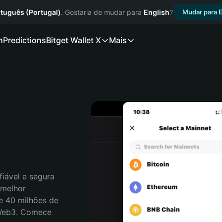
tuguês (Portugal)
. Gostaria de mudar para
English
?
Mudar para E
n
Predictions
Bitget Wallet X
Mais
iável e segura 
melhor 
e 40 milhões de 
 Web3. Comece 