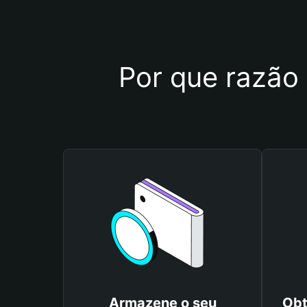
Por que razão 
Armazene o seu
Obt