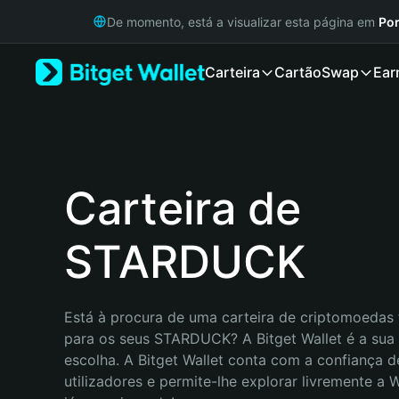
English
De momento, está a visualizar esta página em
Por
日本語
Tiếng Việt
Carteira
Cartão
Swap
Ear
Русский
Español (Latinoamérica)
Türkçe
Italiano
Français
Deutsch
Carteira de
简体中文
繁體中文
STARDUCK
Português (Portugal)
Bahasa Indonesia
ภาษาไทย
हिन्दी
Está à procura de uma carteira de criptomoedas f
বাংলা
para os seus STARDUCK? A Bitget Wallet é a sua 
Español
escolha. A Bitget Wallet conta com a confiança d
Português (Brasil)
utilizadores e permite-lhe explorar livremente a
Español (Argentina)