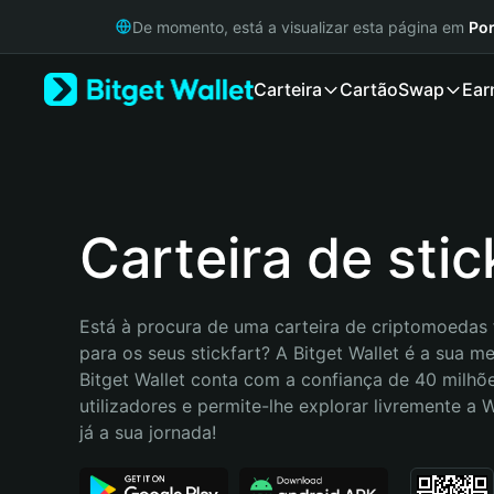
English
De momento, está a visualizar esta página em
Por
日本語
Tiếng Việt
Carteira
Cartão
Swap
Ear
Русский
Español (Latinoamérica)
Türkçe
Italiano
Français
Deutsch
Carteira de stic
简体中文
繁體中文
Português (Portugal)
Está à procura de uma carteira de criptomoedas f
Bahasa Indonesia
para os seus stickfart? A Bitget Wallet é a sua me
ภาษาไทย
Bitget Wallet conta com a confiança de 40 milhõe
हिन्दी
utilizadores e permite-lhe explorar livremente a
বাংলা
já a sua jornada!
Español
Português (Brasil)
Español (Argentina)