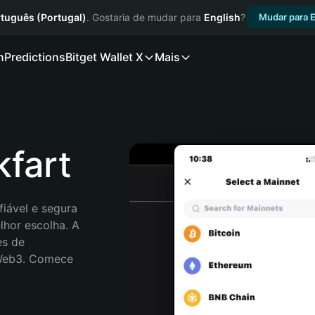
tuguês (Portugal)
. Gostaria de mudar para
English
?
Mudar para E
n
Predictions
Bitget Wallet X
Mais
kfart
iável e segura 
lhor escolha. A 
s de 
 Web3. Comece 