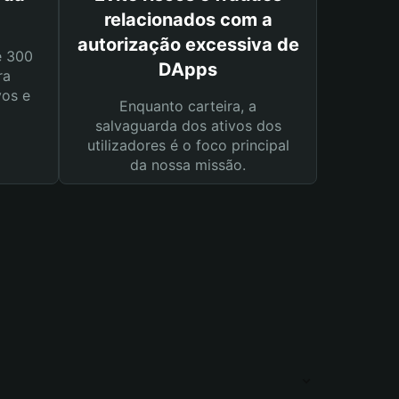
relacionados com a
autorização excessiva de
e 300
DApps
ra
vos e
Enquanto carteira, a
salvaguarda dos ativos dos
utilizadores é o foco principal
da nossa missão.