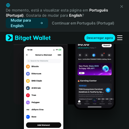
English
日本語
De momento, está a visualizar esta página em
Português
(Portugal)
. Gostaria de mudar para
English
?
Tiếng Việt
Mudar para
Continuar em Português (Portugal)
Русский
English
Español (Latinoamérica)
Türkçe
Descarregar agora
Italiano
Français
Deutsch
简体中文
繁體中文
Português (Portugal)
Bahasa Indonesia
ภาษาไทย
हिन्दी
বাংলা
Español
Português (Brasil)
Español (Argentina)