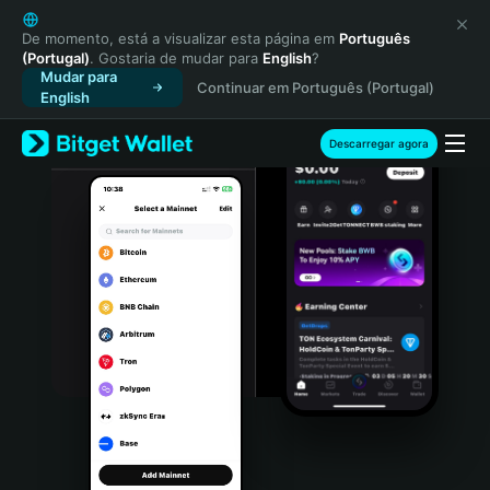
English
日本語
De momento, está a visualizar esta página em
Português
(Portugal)
. Gostaria de mudar para
English
?
Tiếng Việt
Mudar para
Continuar em Português (Portugal)
Русский
English
Español (Latinoamérica)
Türkçe
Descarregar agora
Italiano
Français
Deutsch
简体中文
繁體中文
Português (Portugal)
Bahasa Indonesia
ภาษาไทย
हिन्दी
বাংলা
Español
Português (Brasil)
Español (Argentina)