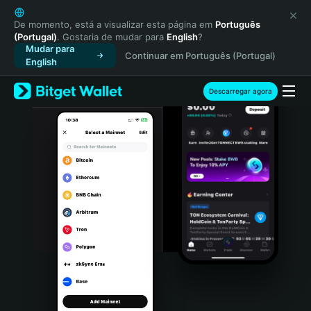
English
日本語
De momento, está a visualizar esta página em
Português
(Portugal)
. Gostaria de mudar para
English
?
Tiếng Việt
Mudar para
Continuar em Português (Portugal)
Русский
English
Español (Latinoamérica)
Türkçe
Descarregar agora
Italiano
Français
Deutsch
简体中文
繁體中文
Português (Portugal)
Bahasa Indonesia
ภาษาไทย
हिन्दी
বাংলা
Español
Português (Brasil)
Español (Argentina)