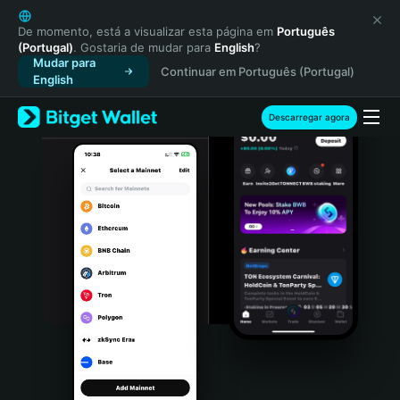
English
日本語
De momento, está a visualizar esta página em
Português
(Portugal)
. Gostaria de mudar para
English
?
Tiếng Việt
Mudar para
Continuar em Português (Portugal)
Русский
English
Español (Latinoamérica)
Türkçe
Descarregar agora
Italiano
Français
Deutsch
简体中文
繁體中文
Português (Portugal)
Bahasa Indonesia
ภาษาไทย
हिन्दी
বাংলা
Español
Português (Brasil)
Español (Argentina)