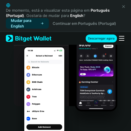
English
日本語
De momento, está a visualizar esta página em
Português
(Portugal)
. Gostaria de mudar para
English
?
Tiếng Việt
Mudar para
Continuar em Português (Portugal)
Русский
English
Español (Latinoamérica)
Türkçe
Descarregar agora
Italiano
Français
Deutsch
简体中文
繁體中文
Português (Portugal)
Bahasa Indonesia
ภาษาไทย
हिन्दी
বাংলা
Español
Português (Brasil)
Español (Argentina)