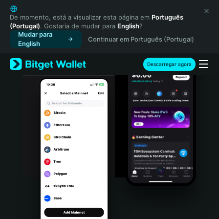
English
日本語
De momento, está a visualizar esta página em
Português
(Portugal)
. Gostaria de mudar para
English
?
Tiếng Việt
Mudar para
Continuar em Português (Portugal)
Русский
English
Español (Latinoamérica)
Türkçe
Descarregar agora
Italiano
Français
Deutsch
简体中文
繁體中文
Português (Portugal)
Bahasa Indonesia
ภาษาไทย
हिन्दी
বাংলা
Español
Português (Brasil)
Español (Argentina)